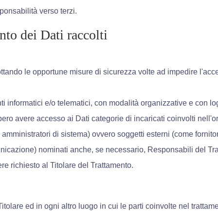
sponsabilità verso terzi.
nto dei Dati raccolti
adottando le opportune misure di sicurezza volte ad impedire l'acc
i informatici e/o telematici, con modalità organizzative e con log
ebbero avere accesso ai Dati categorie di incaricati coinvolti nell
mministratori di sistema) ovvero soggetti esterni (come fornitori di
unicazione) nominati anche, se necessario, Responsabili del Trat
 richiesto al Titolare del Trattamento.
Titolare ed in ogni altro luogo in cui le parti coinvolte nel trattam