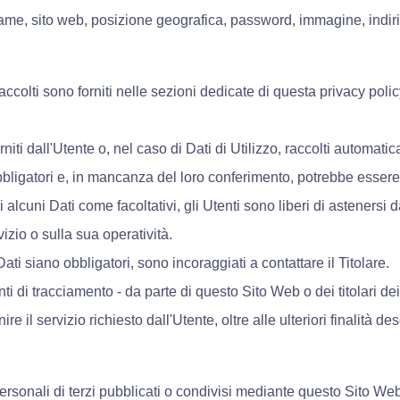
name, sito web, posizione geografica, password, immagine, indiriz
accolti sono forniti nelle sezioni dedicate di questa privacy polic
iti dall'Utente o, nel caso di Dati di Utilizzo, raccolti automat
obbligatori e, in mancanza del loro conferimento, potrebbe essere
 alcuni Dati come facoltativi, gli Utenti sono liberi di astenersi
zio o sulla sua operatività.
ti siano obbligatori, sono incoraggiati a contattare il Titolare.
nti di tracciamento - da parte di questo Sito Web o dei titolari dei
ire il servizio richiesto dall'Utente, oltre alle ulteriori finalità
rsonali di terzi pubblicati o condivisi mediante questo Sito Web e